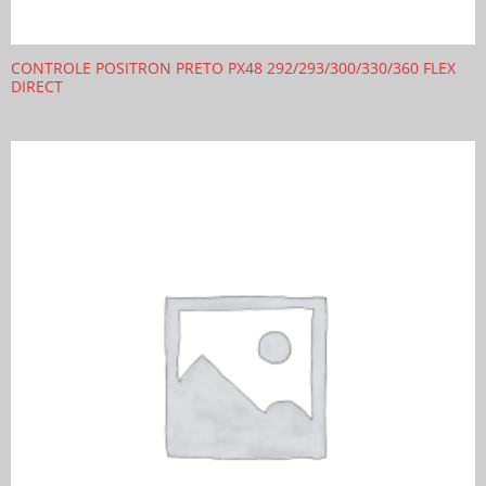
CONTROLE POSITRON PRETO PX48 292/293/300/330/360 FLEX
DIRECT