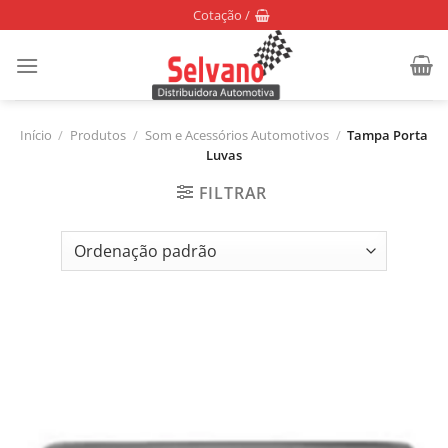
Skip
Cotação /
to
content
Início
/
Produtos
/
Som e Acessórios Automotivos
/
Tampa Porta
Luvas
FILTRAR